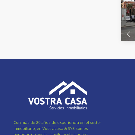
Con más de 20 años de experiencia en el sector
inmobiliario, en Vostracasa & SYS somos
expertos en venta, alquiler y obra nueva.