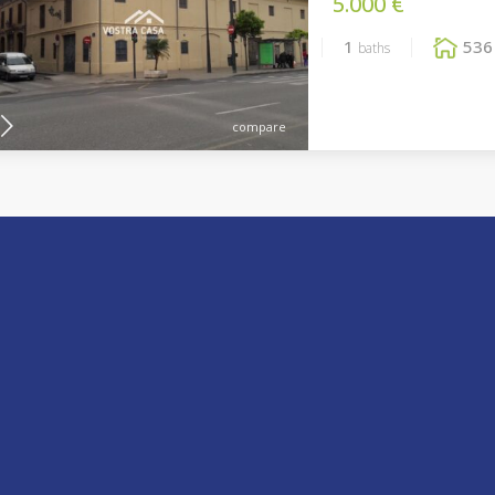
5.000 €
1
536
baths
compare