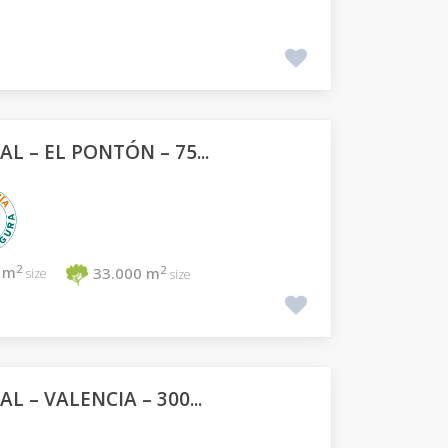
L – EL PONTÓN – 75...
2
2
 m
33.000 m
size
size
L – VALENCIA – 300...