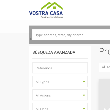
'
Home
NAVE INDUSTRIAL
Pr
BÚSQUEDA AVANZADA
All A
All Types
All Actions
All Cities