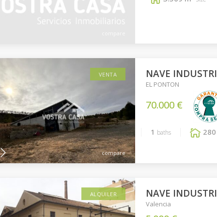
compare
NAVE INDUSTRIA
VENTA
EL PONTON
70.000 €
1
280
baths
compare
NAVE INDUSTRIA
ALQUILER
Valencia