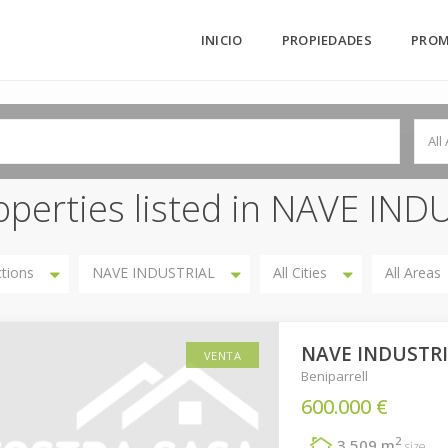
INICIO
PROPIEDADES
PROM
All
operties listed in NAVE IND
ctions
NAVE INDUSTRIAL
All Cities
All Areas
NAVE INDUSTRIA
VENTA
Beniparrell
600.000 €
2
3.509 m
size