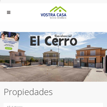
'
El Cerro
Residencial
Propiedades