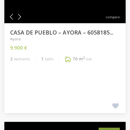
compare
CASA DE PUEBLO – AYORA – 6058185...
Ayora
9.900 €
2
2
1
70 m
bedrooms
baths
size