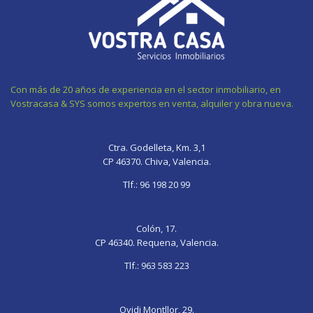
Con más de 20 años de experiencia en el sector inmobiliario, en
Vostracasa & SYS somos expertos en venta, alquiler y obra nueva.
gay
fate
bhabhi
sexy
xnxx
gif
grand
ki
video
sleep
Ctra. Godelleta, Km. 3,1
chaturb
order
chudayi
sexy
pornolienx.com
CP 46370. Chiva, Valencia.
wife
onigashima
deslacouture
photo
sleeping
pegging
okhentai
bangladesh
hardcore-
mom
Tlf.:
96 198 20 99
grand
porn
sex-
porn
blue
videos
chisa
dudh
Colón, 17.
tipa
CP 46340. Requena, Valencia.
tipi
Tlf.:
963 583 223
Ovidi Montllor, 29.