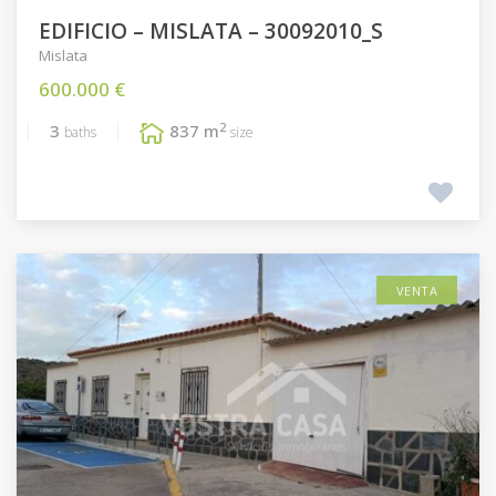
EDIFICIO – MISLATA – 30092010_S
Mislata
600.000 €
2
3
837 m
baths
size
VENTA