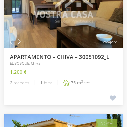
compare
APARTAMENTO – CHIVA – 30051092_L
EL BOSQUE
,
Chiva
1.200 €
2
2
1
75 m
bedrooms
baths
size
VENTA