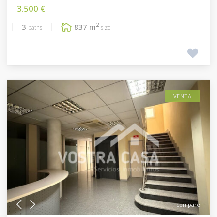
3.500 €
2
3
837 m
baths
size
VENTA
compare