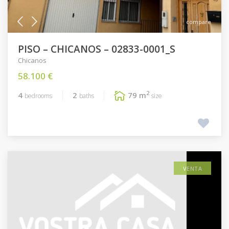
compare
PISO – CHICANOS – 02833-0001_S
Chicanos
58.100 €
2
4
2
79 m
bedrooms
baths
size
VENTA