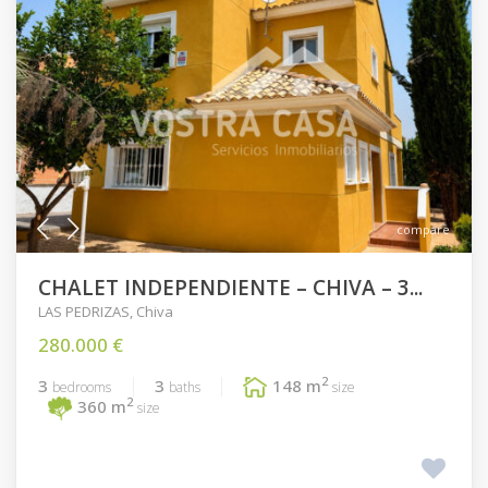
compare
CHALET INDEPENDIENTE – CHIVA – 3...
LAS PEDRIZAS
,
Chiva
280.000 €
2
3
3
148 m
bedrooms
baths
size
2
360 m
size