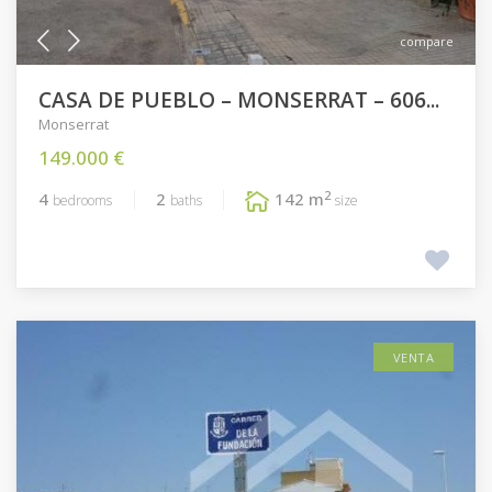
compare
CASA DE PUEBLO – MONSERRAT – 606...
Monserrat
149.000 €
2
4
2
142 m
bedrooms
baths
size
VENTA