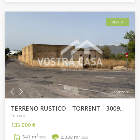
VENTA
compare
TERRENO RUSTICO – TORRENT – 3009...
Torrent
135.000 €
2
2
341 m
2.038 m
size
size