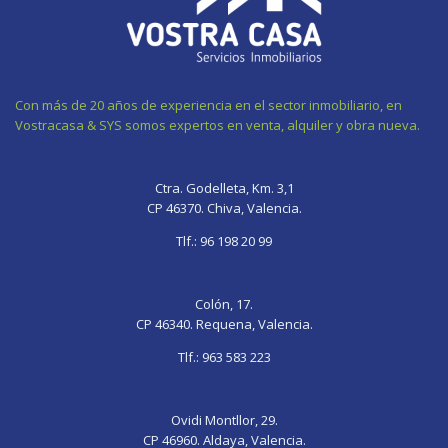
Con más de 20 años de experiencia en el sector inmobiliario, en
Vostracasa & SYS somos expertos en venta, alquiler y obra nueva.
gay
fate
bhabhi
sexy
xnxx
gif
grand
ki
video
sleep
Ctra. Godelleta, Km. 3,1
chaturb
order
chudayi
sexy
pornolienx.com
CP 46370. Chiva, Valencia.
wife
onigashima
deslacouture
photo
sleeping
pegging
okhentai
bangladesh
hardcore-
mom
Tlf.:
96 198 20 99
grand
porn
sex-
porn
blue
videos
chisa
dudh
Colón, 17.
tipa
CP 46340. Requena, Valencia.
tipi
Tlf.:
963 583 223
Ovidi Montllor, 29.
CP 46960. Aldaya, Valencia.