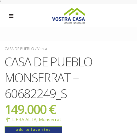
'
CASA DE PUEBLO
/
Venta
CASA DE PUEBLO –
MONSERRAT –
60682249_S
149.000 €
L'ERA ALTA,
Monserrat
add to favorites