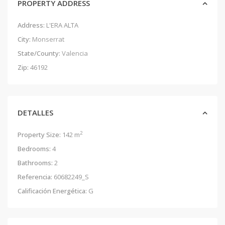
PROPERTY ADDRESS
Address:
L'ERA ALTA
City:
Monserrat
State/County:
Valencia
Zip:
46192
DETALLES
2
Property Size:
142 m
Bedrooms:
4
Bathrooms:
2
Referencia:
60682249_S
Calificación Energética:
G