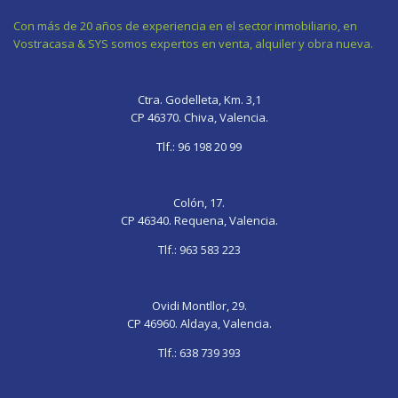
Con más de 20 años de experiencia en el sector inmobiliario, en
Vostracasa & SYS somos expertos en venta, alquiler y obra nueva.
gay
fate
bhabhi
sexy
xnxx
gif
grand
ki
video
sleep
Ctra. Godelleta, Km. 3,1
chaturb
order
chudayi
sexy
pornolienx.com
CP 46370. Chiva, Valencia.
wife
onigashima
deslacouture
photo
sleeping
pegging
okhentai
bangladesh
hardcore-
mom
Tlf.:
96 198 20 99
grand
porn
sex-
porn
blue
videos
chisa
dudh
Colón, 17.
tipa
CP 46340. Requena, Valencia.
tipi
Tlf.:
963 583 223
Ovidi Montllor, 29.
CP 46960. Aldaya, Valencia.
Tlf.:
638 739 393