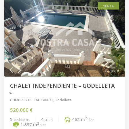
VENTA
compare
CHALET INDEPENDIENTE – GODELLETA
̵...
CUMBRES DE CALICANTO
,
Godelleta
520.000 €
2
5
4
462 m
bedrooms
baths
size
2
1.837 m
size