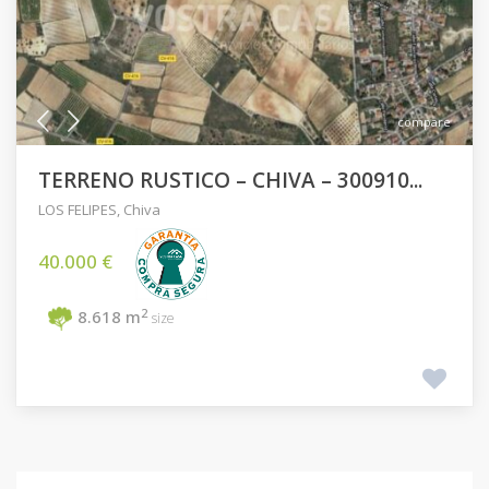
compare
TERRENO RUSTICO – CHIVA – 300910...
LOS FELIPES
,
Chiva
40.000 €
2
8.618 m
size