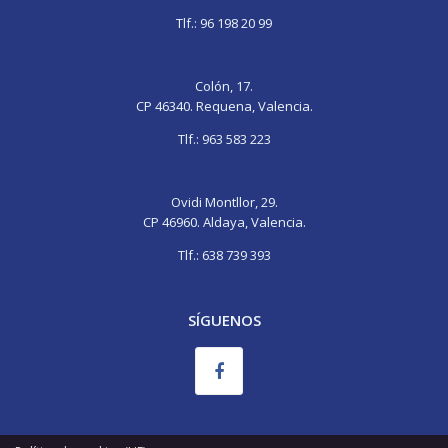
wife
onigashima
deslacouture
photo
sleeping
pegging
okhentai
bangladesh
hardcore-
mom
Tlf.:
96 198 20 99
grand
porn
sex-
porn
blue
videos
chisa
dudh
Colón, 17.
tipa
CP 46340. Requena, Valencia.
tipi
Tlf.:
963 583 223
Ovidi Montllor, 29.
CP 46960. Aldaya, Valencia.
Tlf.:
638 739 393
SÍGUENOS