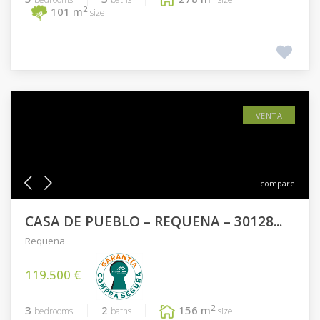
2
101 m
size
VENTA
compare
CASA DE PUEBLO – REQUENA – 30128...
Requena
119.500 €
2
3
2
156 m
bedrooms
baths
size