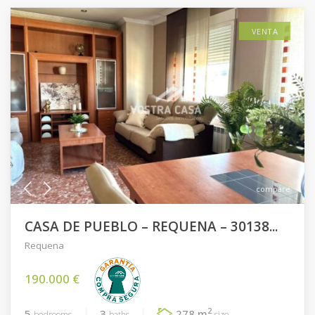
VENTA
compare
CASA DE PUEBLO – REQUENA – 30138...
Requena
190.000 €
2
5
3
278 m
bedrooms
baths
size