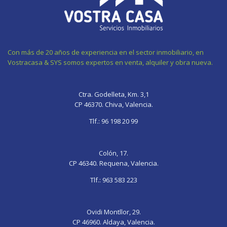
Con más de 20 años de experiencia en el sector inmobiliario, en
Vostracasa & SYS somos expertos en venta, alquiler y obra nueva.
gay
fate
bhabhi
sexy
xnxx
gif
grand
ki
video
sleep
Ctra. Godelleta, Km. 3,1
chaturb
order
chudayi
sexy
pornolienx.com
CP 46370. Chiva, Valencia.
wife
onigashima
deslacouture
photo
sleeping
pegging
okhentai
bangladesh
hardcore-
mom
Tlf.:
96 198 20 99
grand
porn
sex-
porn
blue
videos
chisa
dudh
Colón, 17.
tipa
CP 46340. Requena, Valencia.
tipi
Tlf.:
963 583 223
Ovidi Montllor, 29.
CP 46960. Aldaya, Valencia.