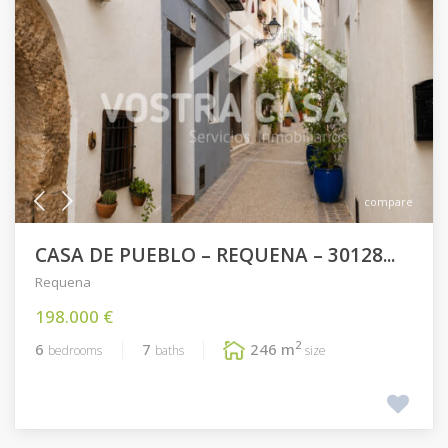
compare
CASA DE PUEBLO – REQUENA – 30128...
Requena
198.000 €
2
6
7
246 m
bedrooms
baths
size