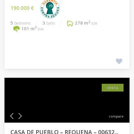
190.000 €
2
5
3
278 m
bedrooms
baths
size
2
101 m
size
VENTA
compare
CASA DE PUEBLO – REQUENA – 00632...