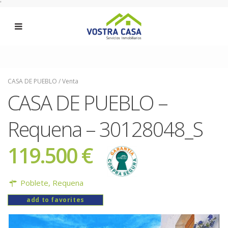
'
CASA DE PUEBLO
/
Venta
CASA DE PUEBLO –
Requena – 30128048_S
119.500 €
Poblete,
Requena
add to favorites