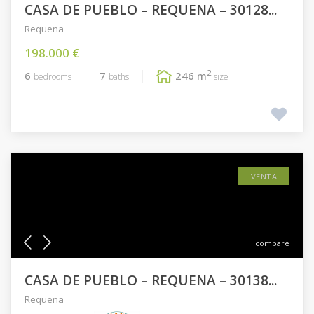
CASA DE PUEBLO – REQUENA – 30128...
Requena
198.000 €
2
6
7
246 m
bedrooms
baths
size
VENTA
compare
CASA DE PUEBLO – REQUENA – 30138...
Requena