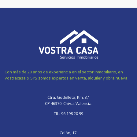
Con más de 20 años de experiencia en el sector inmobiliario, en
Vostracasa & SYS somos expertos en venta, alquiler y obra nueva.
gay
fate
bhabhi
sexy
xnxx
gif
grand
ki
video
sleep
Ctra. Godelleta, Km. 3,1
chaturb
order
chudayi
sexy
pornolienx.com
CP 46370. Chiva, Valencia.
wife
onigashima
deslacouture
photo
sleeping
pegging
okhentai
bangladesh
hardcore-
mom
Tlf.:
96 198 20 99
grand
porn
sex-
porn
blue
videos
chisa
dudh
Colón, 17.