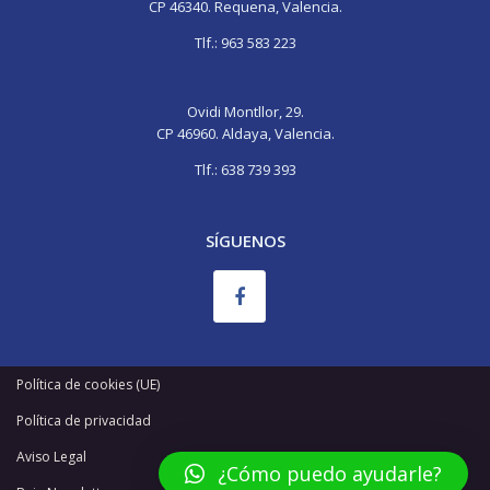
tipa
CP 46340. Requena, Valencia.
tipi
Tlf.:
963 583 223
Ovidi Montllor, 29.
CP 46960. Aldaya, Valencia.
Tlf.:
638 739 393
SÍGUENOS
Política de cookies (UE)
Política de privacidad
Aviso Legal
¿Cómo puedo ayudarle?