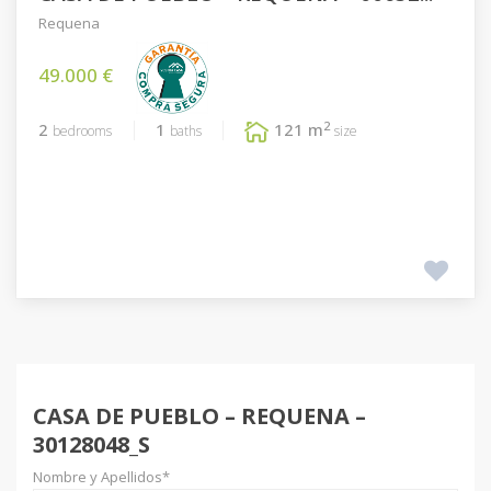
Requena
49.000 €
2
2
1
121 m
bedrooms
baths
size
CASA DE PUEBLO – REQUENA –
30128048_S
Nombre y Apellidos*